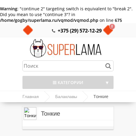
Warning
: "continue 2" targeting switch is equivalent to "break 2".
Did you mean to use "continue 3"? in
/home/gogby/superlama.ru/vqmod/vqmod.php
on line
675
0
+375 (29) 572-12-29
▼
КАТЕГОРИИ
Тонкие
Главная
Балаклавы
▼
Тонкие
▼
▼