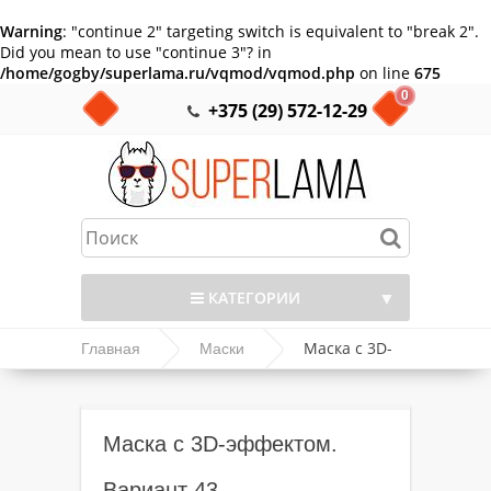
Warning
: "continue 2" targeting switch is equivalent to "break 2".
Did you mean to use "continue 3"? in
/home/gogby/superlama.ru/vqmod/vqmod.php
on line
675
0
+375 (29) 572-12-29
▼
КАТЕГОРИИ
Маска с 3D-
Главная
Маски
▼
эффектом. Вариант 43
▼
Маска с 3D-эффектом.
▼
Вариант 43